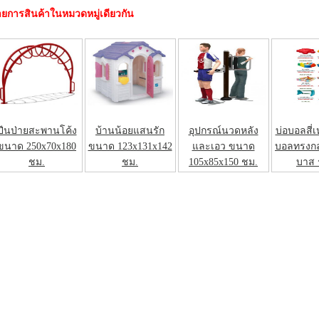
ยการสินค้าในหมวดหมู่เดียวกัน
ปีนป่ายสะพานโค้ง
บ้านน้อยแสนรัก
อุปกรณ์นวดหลัง
บ่อบอลสี่เ
ขนาด 250x70x180
ขนาด 123x131x142
และเอว ขนาด
บอลทรงกลม
ชม.
ชม.
105x85x150 ชม.
บาส 